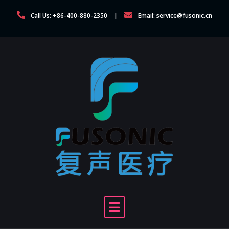
Skip
Call Us: +86-400-880-2350
Email: service@fusonic.cn
to
content