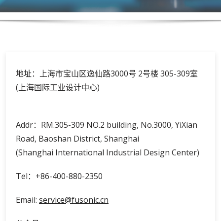
地址：上海市宝山区逸仙路3000号 2号楼 305-309室
(上海国际工业设计中心)
Addr：RM.305-309 NO.2 building, No.3000, YiXian
Road, Baoshan District, Shanghai
(Shanghai International Industrial Design Center)
Tel：+86-400-880-2350
Email:
service@fusonic.cn