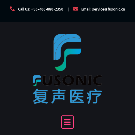
Skip
Call Us: +86-400-880-2350
Email: service@fusonic.cn
to
content